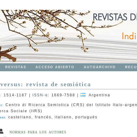
REVISTAS
ACCESO ABIERTO
AUTOARCHIVO
RECU
versus: revista de semiótica
1514-1187
|
ISSN-e
:
1669-7588
|
Argentina
N:
Centro di Ricerca Semiotica (CRS) del Istituto Italo-argen
or:
erca Sociale (IIRS)
castellano, francés, italiano, portugués
mas:
NORMAS PARA LOS AUTORES