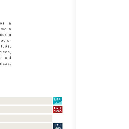
dos a
como a
 curso
ocio-
tuas.
cos,
s así
gicas,