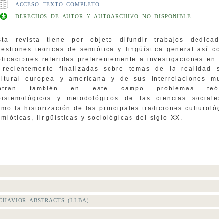
ACCESO TEXTO COMPLETO
DERECHOS DE AUTOR Y AUTOARCHIVO NO DISPONIBLE
sta revista tiene por objeto difundir trabajos dedica
uestiones teóricas de semiótica y lingüística general así 
plicaciones referidas preferentemente a investigaciones en
 recientemente finalizadas sobre temas de la realidad s
ultural europea y americana y de sus interrelaciones mu
ntran también en este campo problemas teóri
pistemológicos y metodológicos de las ciencias sociale
omo la historización de las principales tradiciones culturoló
emióticas, lingüísticas y sociológicas del siglo XX.
HAVIOR ABSTRACTS (LLBA)