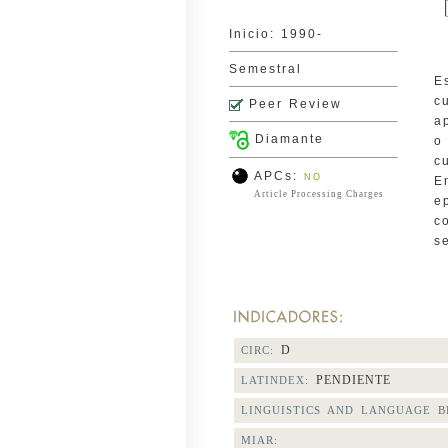
Inicio: 1990-
Semestral
E
c
Peer Review
a
Diamante
o
c
APCs:
NO
E
Article Processing Charges
e
c
s
D
CIRC:
PENDIENTE
LATINDEX:
LINGUISTICS AND LANGUAGE BE
MIAR: