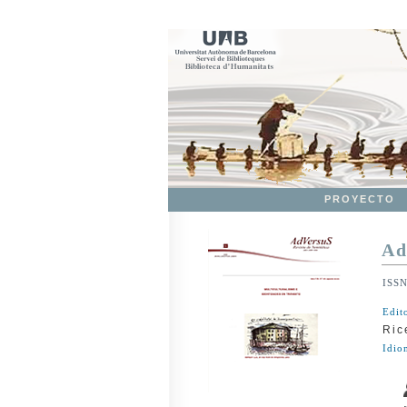
PROYECTO
Ad
ISS
Edit
Ric
Idio